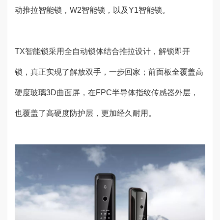
动推拉智能锁，W2智能锁，以及Y1智能锁。
TX智能锁采用全自动锁体结合推拉设计，解锁即开
锁，真正实现了解放双手，一步回家；前面板全覆盖高
硬度玻璃3D曲面屏，在FPC半导体指纹传感器外层，
也覆盖了高硬度防护层，更加经久耐用。