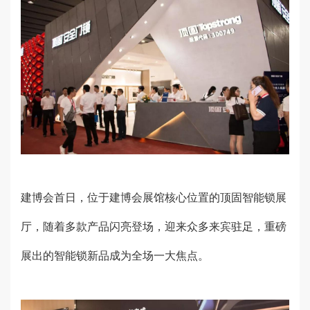
建博会首日，位于建博会展馆核心位置的顶固智能锁展
厅，随着多款产品闪亮登场，迎来众多来宾驻足，重磅
展出的智能锁新品成为全场一大焦点。