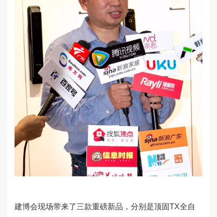
建博会现场带来了三款重磅新品，分别是顶固TX全自