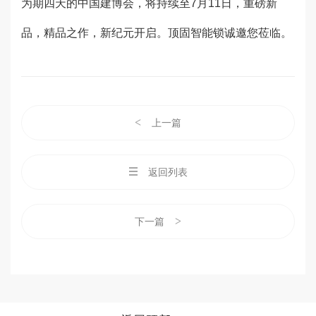
为期四天的中国建博会，将持续至7月11日，重磅新
品，精品之作，新纪元开启。顶固智能锁诚邀您莅临。
<
上一篇
返回列表
>
下一篇