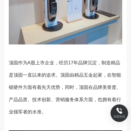
顶固作为A股上市企业，经历17年品牌沉淀，制造精品
是顶固一直以来的追求。顶固由精品五金起家，在智能
锁硬件方面有着先天优势，同时，顶固在品牌美誉度、
产品品质、技术创新、营销服务体系方面，也拥有着行
业领军者的水准。
加盟热线