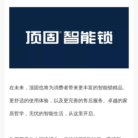
在未来，顶固也将为消费者带来更丰富的智能锁精品、
更舒适的使用体验，以及更完善的售后服务。卓越的家
居哲学，无忧的智能生活，从这里开启。