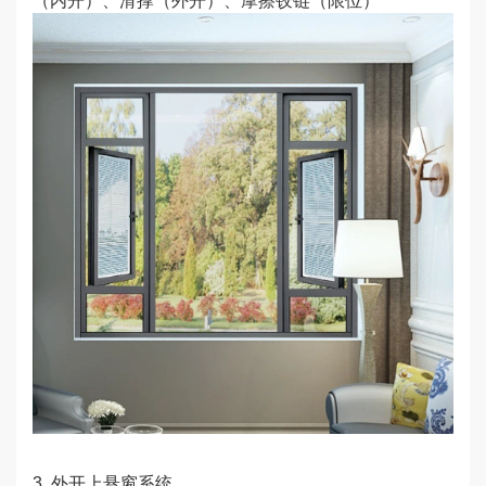
（内开）、滑撑（外开）、
摩擦铰链
（限位）
3. 外开上悬窗系统