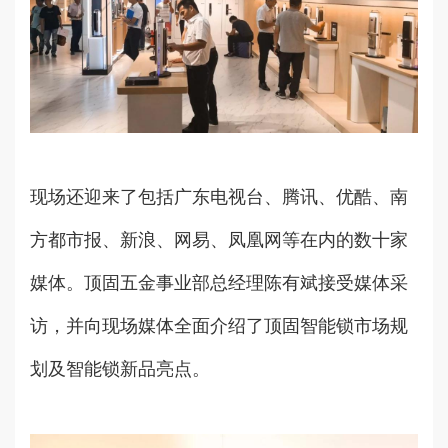
现场还迎来了包括广东电视台、腾讯、优酷、南
方都市报、新浪、网易、凤凰网等在内的数十家
媒体。顶固五金事业部总经理陈有斌接受媒体采
访，并向现场媒体全面介绍了顶固智能锁市场规
划及智能锁新品亮点。