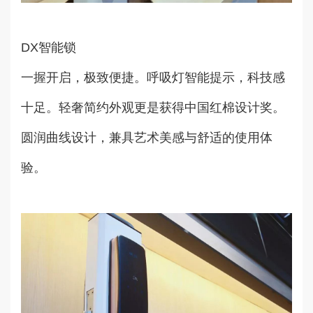
DX智能锁
一握开启，极致便捷。呼吸灯智能提示，科技感
十足。轻奢简约外观更是获得中国红棉设计奖。
圆润曲线设计，兼具艺术美感与舒适的使用体
验。