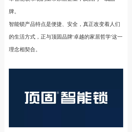
牌。
智能锁产品特点是便捷、安全，真正改变着人们
的生活方式，正与顶固品牌‘卓越的家居哲学’这一
理念相契合。