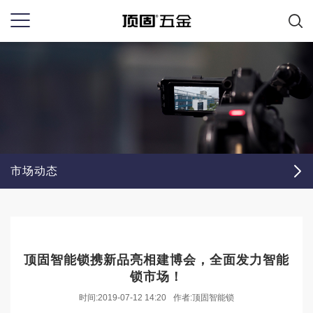
市场动态
顶固智能锁携新品亮相建博会，全面发力智能
锁市场！
时间:2019-07-12 14:20
作者:顶固智能锁