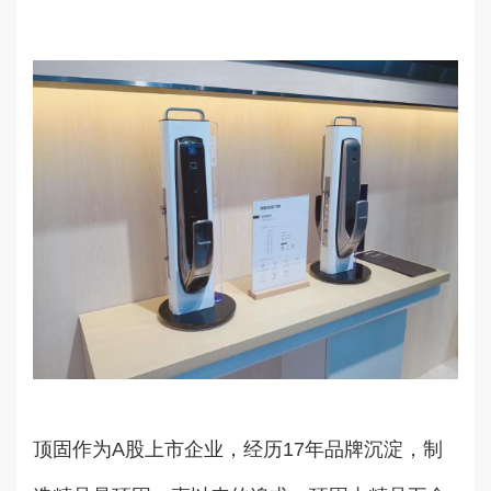
顶固作为A股上市企业，经历17年品牌沉淀，制