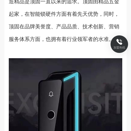
造精品是顶固一直以来的追求。顶固由精品五金
起家，在智能锁硬件方面有着先天优势，同时，
顶固在品牌美誉度、产品品质、技术创新、营销
服务体系方面，也拥有着行业领军者的水准。
加盟热线