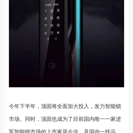
今年下半年，顶固将全面加大投入，发力智能锁
市场。同时，顶固也成为了目前国内唯一一家进
军智能锁市场的上市家居企业，及国内一线品