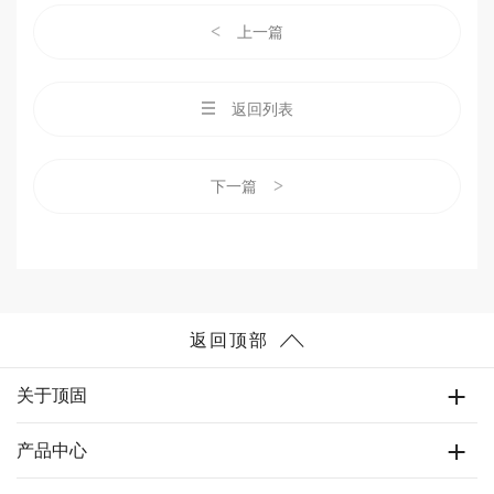
<
上一篇
返回列表
>
下一篇
返回顶部
关于顶固
产品中心