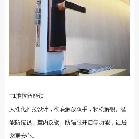
T1推拉智能锁
人性化推拉设计，彻底解放双手，轻松解锁。智
能防窥视、室内反锁、防猫眼开启等功能，让居
家更安心。