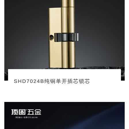
SHD7024B纯铜单开插芯锁芯